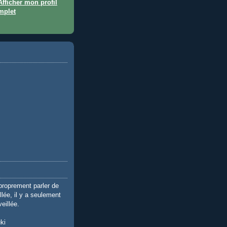
Afficher mon profil
mplet
 proprement parler de
lée, il y a seulement
veillée.
ki