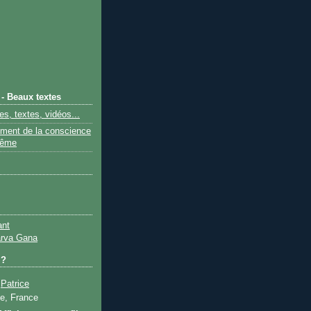
 - Beaux textes
s, textes, vidéos...
ement de la conscience
même
ant
rva Gana
 ?
Patrice
e, France