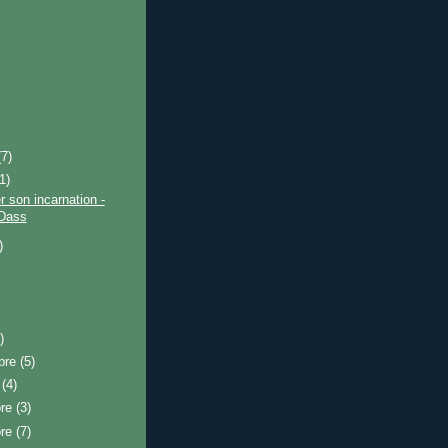
(7)
(1)
r son incarnation -
Dass
)
)
bre
(5)
e
(4)
bre
(3)
bre
(7)