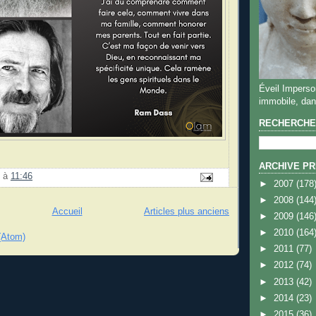
Éveil Imperson
immobile, dan
RECHERCHER
ARCHIVE PR
à
11:46
►
2007
(178
►
2008
(144
Accueil
Articles plus anciens
►
2009
(146
►
2010
(164
 (Atom)
►
2011
(77)
►
2012
(74)
►
2013
(42)
►
2014
(23)
►
2015
(36)