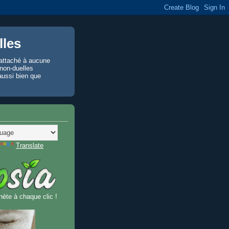
les
 rattaché à aucune
 non-duelles
aussi bien que
Translate
nète à chaque clic !