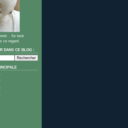
nel... Se tenir
s ce regard.
 DANS CE BLOG :
INCIPALE
)
)
)
)