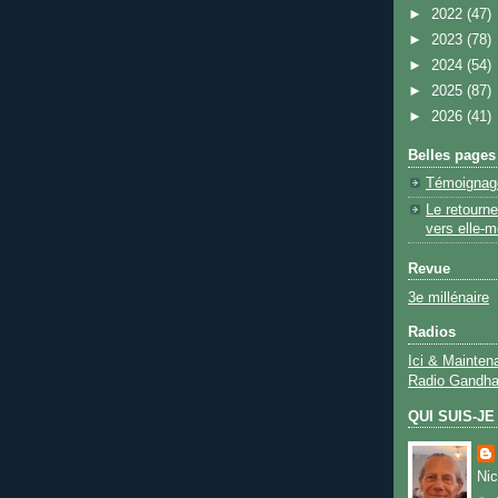
►
2022
(47)
►
2023
(78)
►
2024
(54)
►
2025
(87)
►
2026
(41)
Belles pages
Témoignage
Le retourn
vers elle-
Revue
3e millénaire
Radios
Ici & Mainten
Radio Gandha
QUI SUIS-JE
Nic