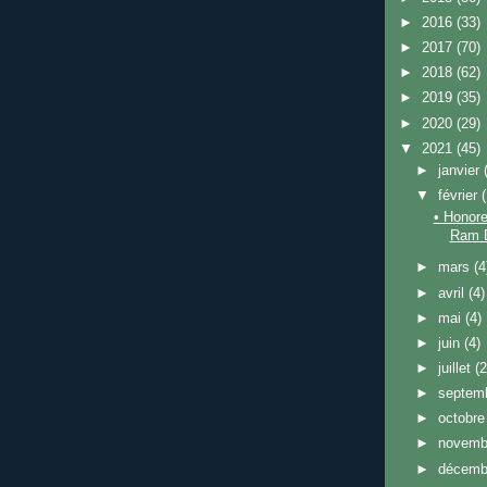
►
2016
(33)
►
2017
(70)
►
2018
(62)
►
2019
(35)
►
2020
(29)
▼
2021
(45)
►
janvier
▼
février
• Honore
Ram 
►
mars
(4
►
avril
(4)
►
mai
(4)
►
juin
(4)
►
juillet
(2
►
septem
►
octobr
►
novem
►
décem