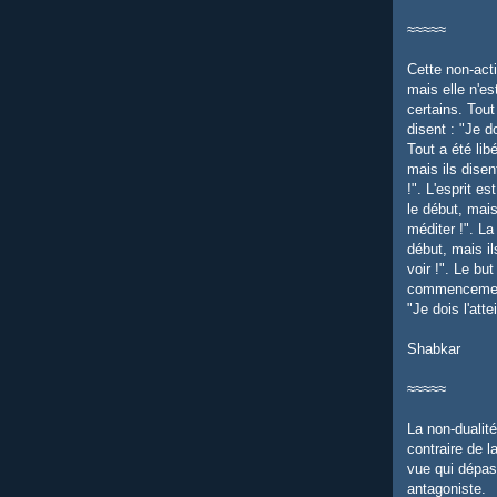
≈≈≈≈≈
Cette non-acti
mais elle n'e
certains. Tout 
disent : "Je do
Tout a été lib
mais ils disen
!". L'esprit e
le début, mais
méditer !". La
début, mais il
voir !". Le but
commencement,
"Je dois l'atte
Shabkar
≈≈≈≈≈
La non-dualité
contraire de la
vue qui dépas
antagoniste.