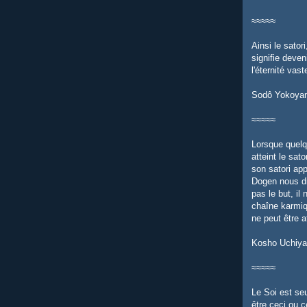
≈≈≈≈≈
Ainsi le satori,
signifie deveni
l'éternité vast
Sodô Yokoya
≈≈≈≈≈
Lorsque quelqu
atteint le sato
son satori app
Dogen nous dit
pas le but, il
chaîne karmiqu
ne peut être att
Kosho Uchiy
≈≈≈≈≈
Le Soi est se
être ceci ou c