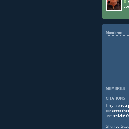
co
Membres
MEMBRES
CITATIONS
Il n'y a pas à
personne éveil
une activité é
Shunryu Suzu