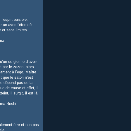
 l'esprit paisible,
r un avec l'éternité -
e et sans limites.
ma
’un se glorifie d’avoir
ri par le zazen, alors
artient à l’ego. Maître
 que le satori n’est
 ne dépend pas de la
e de cause et effet, il
eint, il surgit, il est là.
ama Roshi
ulement être et non pas
ela.