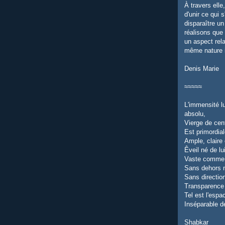
À travers ell
d'unir ce qui 
disparaître u
réalisons que 
un aspect rela
même nature i
Denis Marie
≈≈≈≈≈
L'immensité l
absolu,
Vierge de cent
Est primordia
Ample, claire 
Êveil né de l
Vaste comme l
Sans dehors n
Sans directio
Transparence 
Tel est l'espa
Inséparable de
Shabkar