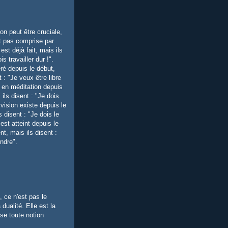
on peut être cruciale,
st pas comprise par
est déjà fait, mais ils
is travailler dur !".
éré depuis le début,
t : "Je veux être libre
st en méditation depuis
 ils disent : "Je dois
 vision existe depuis le
s disent : "Je dois le
 est atteint depuis le
 mais ils disent :
indre".
, ce n'est pas le
 dualité. Elle est la
se toute notion