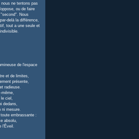
e, nous ne tentons pas
s'oppose, ou de faire
n "second". Nous
par-delà la différence,
tif, tout a une seule et
ndivisible.
umineuse de l'espace
re et de limites,
lement présente,
et radieuse.
ui-même,
e ciel,
i dedans,
n ni mesure.
toute embrassante :
ce absolu,
 l'Êveil.