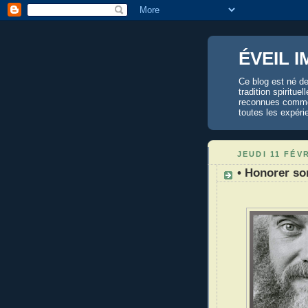
ÉVEIL I
Ce blog est né de
tradition spiritue
reconnues comme l
toutes les expéri
JEUDI 11 FÉV
• Honorer so